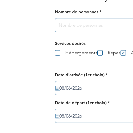
Nombre de personnes
Services désirés
Hébergements
Repas
r
Date d'arrivée (1er choix)
*
e
q
u
i
r
e
r
Date de départ (1er choix)
*
d
e
q
u
i
r
e
d