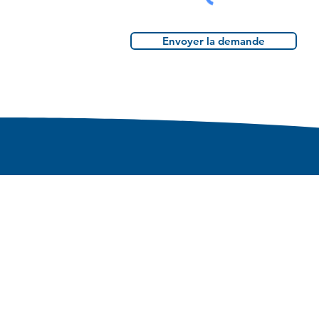
Envoyer la demande
Camp Mère Clarac
Lien utiles
Groupes