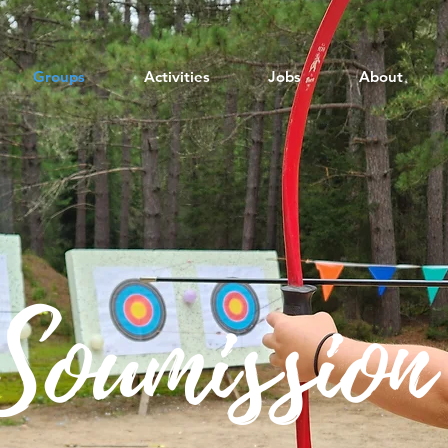
Groups
Activities
Jobs
About
Soumission