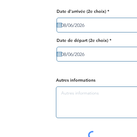
r
Date d'arrivée (2e choix)
*
e
q
u
i
r
e
r
Date de départ (2e choix)
*
d
e
q
u
i
r
e
d
Autres informations