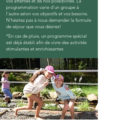
vos attentes et de nos possibilités. La
programmation varie d’un groupe à
l’autre selon vos objectifs et vos besoins.
N’hésitez pas à nous demander la formule
de séjour que vous désirez!
*En cas de pluie, un programme spécial
est déjà établi afin de vivre des activités
stimulantes et enrichissantes