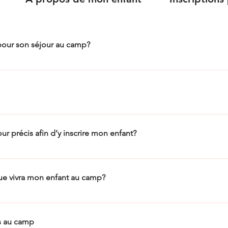
our son séjour au camp?
de l’Association des camps du Québec : Préparer son séjour au camp | A
lon vos choix. Ils peuvent avoir une durée de 1 à 6 semaines. Tous les 
tons à visiter notre section camp de vacances du site web afin d’avoir to
our précis afin d’y inscrire mon enfant?
pour le ou les séjours désirés, vous pouvez allez sur notre plateforme d’in
 Pour ce faire, vous devrez vous créer un compte et ajouter les membres d
ue vivra mon enfant au camp?
 la FAQ sous l’onglet « Inscriptions | Qidigo ». Si le séjour de votre c
. Dès qu’une place se libère, nous communiquerons avec vous et vous di
ection Documents du site web afin d’avoir un aperçu d’une journée type 
t changer en tout temps. Chaque groupe a un horaire propre selon l’âge
rs au camp