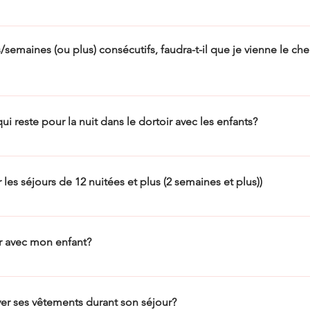
 15h et le départ est le vendredi entre 18h15 et 19h. Afin d’optimiser notr
ivée et de départ.
s/semaines (ou plus) consécutifs, faudra-t-il que je vienne le ch
une semaine de manière consécutive, votre enfant demeure au camp entr
ui reste pour la nuit dans le dortoir avec les enfants?
de chalet présente et disponible pour les enfants. De plus, la nuit, les
 les séjours de 12 nuitées et plus (2 semaines et plus))
us d’une semaine de manière consécutive, votre enfant demeure au cam
entre 10h et 16h. Important: Toute autre personne qui désire visiter un c
 avec mon enfant?
enter à la direction du camp.
 d’enfants par semaine et, pour favoriser l’autonomie de votre enfant,
avons pas de système établi pour recevoir des courriels à transmettre
er ses vêtements durant son séjour?
voici comment faire : Avant l’arrivée au camp, vous pouvez écrire votre o