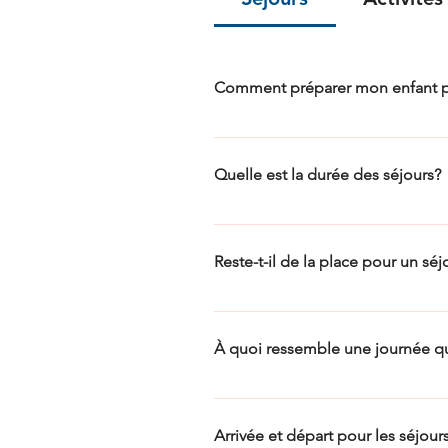
Comment préparer mon enfant p
Nous vous invitons à lire l’article 
(campsquebec.com)
Quelle est la durée des séjours?
Les séjours au camp sont variables se
terminent le vendredi. Nous vous invi
Reste-t-il de la place pour un séj
la durée, etc.
Afin de savoir s’il reste de la place 
les possibilités qui s’offrent à vous.
À quoi ressemble une journée q
sur cette plateforme, rendez-vous dans
votre enfant sur une liste d’attente
Nous vous invitons à visiter notre s
pour prendre une décision.
horaire est à titre indicatif et peu
Arrivée et départ pour les séjou
sanitaires qui seront en vigueur.