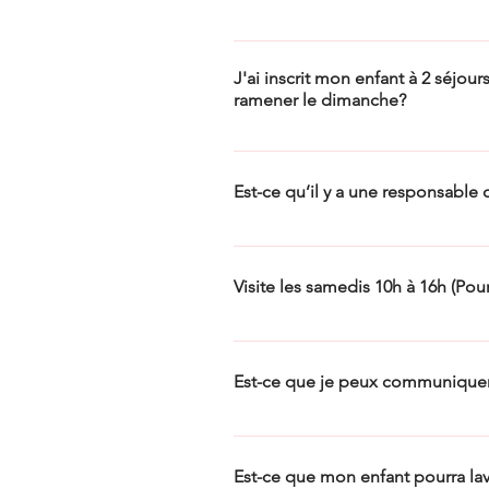
L’arrivée est le dimanche entre 14h et
important de respecter l’heure d’arr
J'ai inscrit mon enfant à 2 séjour
ramener le dimanche?
Si votre enfant participe à plus d’
Est-ce qu’il y a une responsable q
Il y a en tout temps une responsable 
aussi, dans une pièce juxtaposée.
Visite les samedis 10h à 16h (Pour
Lorsque votre enfant participe à pl
venir visiter votre enfant le samedi 
Est-ce que je peux communiquer
écrite des parents/tuteurs et la prés
Nous accueillons plus d’une centaine
uniquement en cas d’urgence. Nous n’
Est-ce que mon enfant pourra lav
suggérons de lui écrire des lettres, 