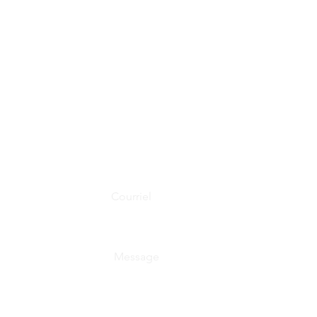
959 rue Principale, Saint-Donat, Qc J0T 2
819-424-2261
Formulaire de contact
Courriel
Rédigez un message