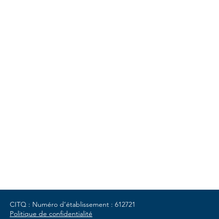
Camp de vacances
À propos
Camp de vacances
Notre histoire
Inscription
Mission
Dates et coûts
Liens utiles
Documents
Boutique
CITQ : Numéro d’établissement : 612721
Politique de confidentialité