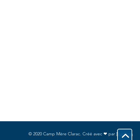
Réseaux sociaux
© 2020 Camp Mère Clarac. Créé avec ❤ par
Nucléon